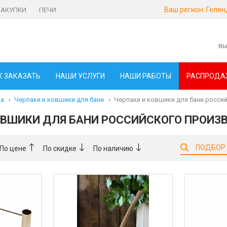
Ваш регион:
Гелен
ЗАКУПКИ
ПЕЧИ
вы
К ЗАКАЗАТЬ
НАШИ УСЛУГИ
НАШИ РАБОТЫ
РАСПРОДА
ма
Черпаки и ковшики для бани
Черпаки и ковшики для бани росси
ОВШИКИ ДЛЯ БАНИ РОССИЙСКОГО ПРОИЗ
ПОДБОР
По цене
По скидке
По наличию