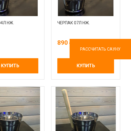
04Л НЖ.
ЧЕРПАК 07Л НЖ.
890
РАССЧИТАТЬ САУНУ
КУПИТЬ
КУПИТЬ