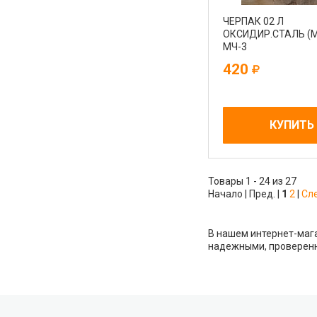
ЧЕРПАК 02 Л
ОКСИДИР.СТАЛЬ (
МЧ-3
420
КУПИТЬ
Товары 1 - 24 из 27
Начало | Пред. |
1
2
|
Сл
В нашем интернет-мага
надежными, проверенн