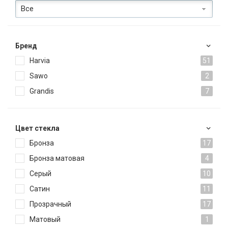
Все
Брeнд
Harvia
51
Sawo
2
Grandis
7
Цвет стекла
Бронза
17
Бронза матовая
4
Серый
10
Сатин
11
Прозрачный
17
Матовый
1