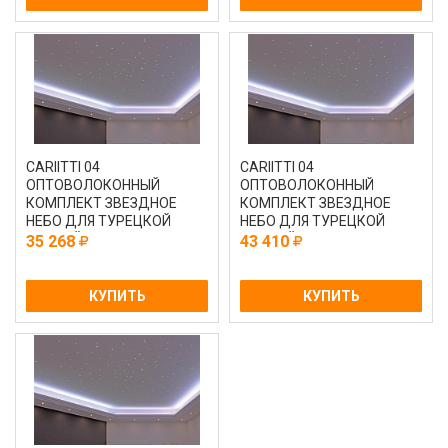
CARIITTI 04
CARIITTI 04
ОПТОВОЛОКОННЫЙ
ОПТОВОЛОКОННЫЙ
КОМПЛЕКТ ЗВЕЗДНОЕ
КОМПЛЕКТ ЗВЕЗДНОЕ
НЕБО ДЛЯ ТУРЕЦКОЙ
НЕБО ДЛЯ ТУРЕЦКОЙ
ПАРНОЙ С ПРОЕКТОРОМ
ПАРНОЙ С ПРОЕКТОРОМ
35 268
43 410
VPL30CT-CEP75
VPL30T - CEP 10
КУПИТЬ
КУПИТЬ