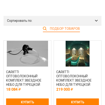
Сортировать по:
ПОДБОР ТОВАРОВ
CARIITTI
CARIITTI
ОПТОВОЛОКОННЫЙ
ОПТОВОЛОКОННЫЙ
КОМПЛЕКТ ЗВЕЗДНОЕ
КОМПЛЕКТ ЗВЕЗДНОЕ
НЕБО ДЛЯ ТУРЕЦКОЙ
НЕБО ДЛЯ ТУРЕЦКОЙ
ПАРНОЙ С ПРОЕКТОРОМ
ПАРНОЙ С ПРОЕКТОРОМ
18 084
219 000
VPL20L - CEP 100
VPL30T - CEP 300
КУПИТЬ
КУПИТЬ