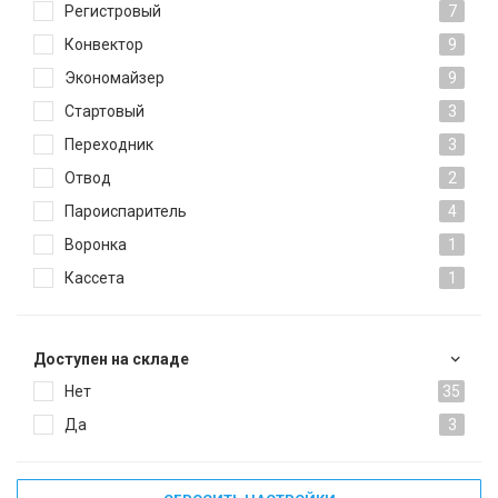
Регистровый
7
Конвектор
9
Экономайзер
9
Стартовый
3
Переходник
3
Отвод
2
Пароиспаритель
4
Воронка
1
Кассета
1
Доступен на складе
Нет
35
Да
3