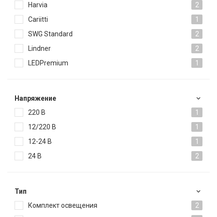
Harvia
2
Cariitti
1
SWG Standard
2
Lindner
2
LEDPremium
1
Напряжение
220 В
1
12/220 В
1
12-24 В
1
24 В
2
Тип
Комплект освещения
2