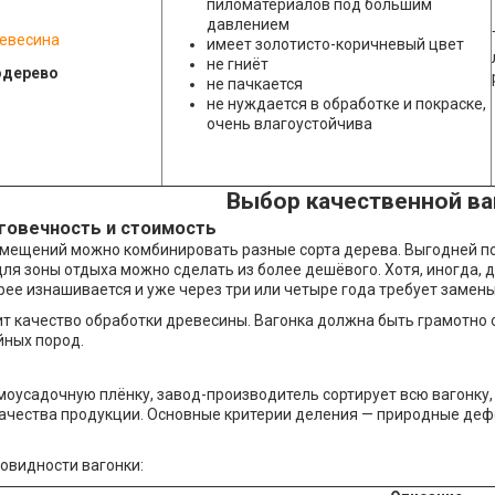
пиломатериалов под большим
давлением
евесина
имеет золотисто-коричневый цвет
не гниёт
не пачкается
не нуждается в обработке и покраске,
очень влагоустойчива
Выбор качественной ва
говечность и стоимость
омещений можно комбинировать разные сорта дерева. Выгодней по
для зоны отдыха можно сделать из более дешёвого. Хотя, иногда,
рее изнашивается и уже через три или четыре года требует замены
ит качество обработки древесины. Вагонка должна быть грамотно
йных пород.
моусадочную плёнку, завод-производитель сортирует всю вагонку, 
ачества продукции. Основные критерии деления — природные дефе
овидности вагонки: