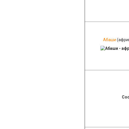
Абаши
(афри
Со
Sb Sauna на карте Краснодара — Яндекс Карты