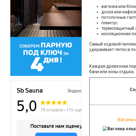
вагонка или блок
доска или кафел
потолочные галт
плинтус
термозащитный э
изоляционная по
Самый ходовой пилома
удерживает тепло в п
Каждая древесная пор
бани или зоны отдыха.
Со
Вагонка 