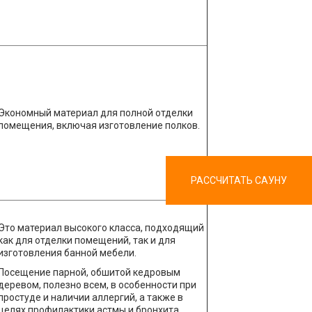
Экономный материал для полной отделки
помещения, включая изготовление полков.
РАССЧИТАТЬ САУНУ
Это материал высокого класса, подходящий
как для отделки помещений, так и для
изготовления банной мебели.
Посещение парной, обшитой кедровым
деревом, полезно всем, в особенности при
простуде и наличии аллергий, а также в
целях профилактики астмы и бронхита.