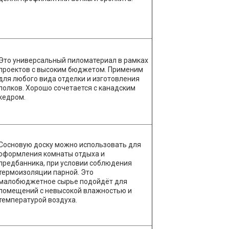
Это универсальный пиломатериал в рамках
проектов с высоким бюджетом. Применим
для любого вида отделки и изготовления
полков. Хорошо сочетается с канадским
кедром.
Сосновую доску можно использовать для
оформления комнаты отдыха и
предбанника, при условии соблюдения
термоизоляции парной. Это
малобюджетное сырье подойдёт для
помещений с невысокой влажностью и
температурой воздуха.